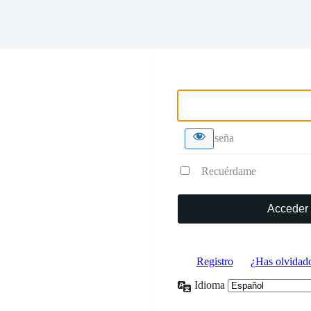
Nombre de usuario o correo 
Contraseña
Recuérdame
Registro
|
¿Has olvidado
Idioma