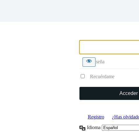
Nombre de usuario o correo 
Contraseña
Recuérdame
Registro
|
¿Has olvidado
Idioma