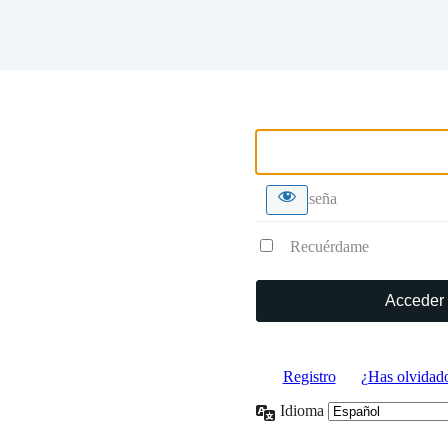
Nombre de usuario o correo 
Contraseña
Recuérdame
Registro
|
¿Has olvidado
Idioma