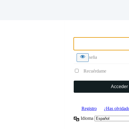
Nombre de usuario o correo 
Contraseña
Recuérdame
Registro
|
¿Has olvidado
Idioma